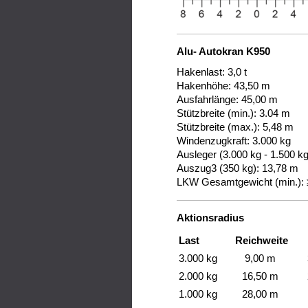
Alu- Autokran K950
Hakenlast: 3,0 t
Hakenhöhe: 43,50 m
Ausfahrlänge: 45,00 m
Stützbreite (min.): 3.04 m
Stützbreite (max.): 5,48 m
Windenzugkraft: 3.000 kg
Ausleger (3.000 kg - 1.500 kg
Auszug3 (350 kg): 13,78 m
LKW Gesamtgewicht (min.): ≥
Aktionsradius
Last
Reichweite
3.000 kg
9,00 m
2.000 kg
16,50 m
1.000 kg
28,00 m